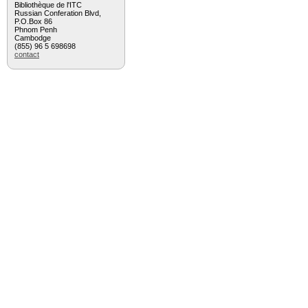
Bibliothèque de l'ITC
Russian Conferation Blvd,
P.O.Box 86
Phnom Penh
Cambodge
(855) 96 5 698698
contact