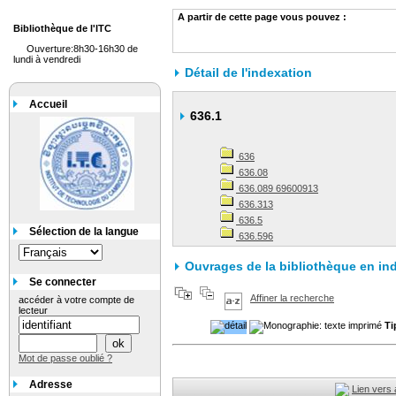
A partir de cette page vous pouvez :
Bibliothèque de l'ITC
Ouverture:8h30-16h30 de
lundi à vendredi
Détail de l'indexation
Accueil
636.1
636
636.08
636.089 69600913
636.313
636.5
Sélection de la langue
636.596
Ouvrages de la bibliothèque en in
Se connecter
Affiner la recherche
accéder à votre compte de
lecteur
Ti
Mot de passe oublié ?
Adresse
Lien vers 