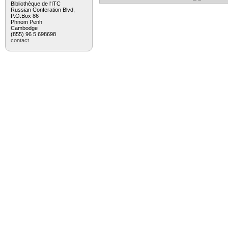
Bibliothèque de l'ITC
Russian Conferation Blvd,
P.O.Box 86
Phnom Penh
Cambodge
(855) 96 5 698698
contact