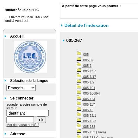
A partir de cette page vous pouvez :
Bibliothèque de l'ITC
Ouverture:8h30-16h30 de
lundi à vendredi
Détail de l'indexation
Accueil
005.267
005
005.07
005.1
005.1'17
005.1/17
Sélection de la langue
005.1/2
005.101
005.1068/4
Se connecter
005.113
accéder à votre compte de
005.117
lecteur
005.13
005.13/1
005.13/3
Mot de passe oublié ?
005.133
005.133 (Java)
Adresse
005.133 C plus-plus