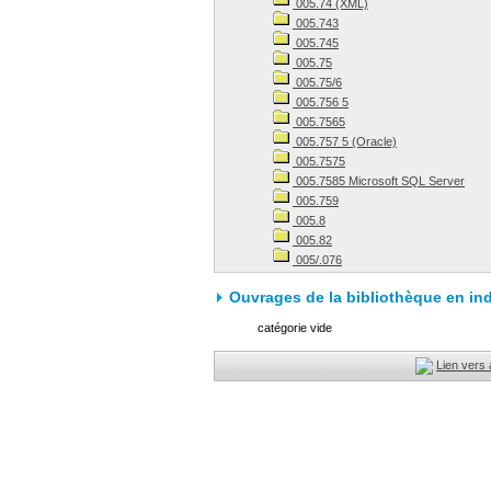
005.74 (XML)
005.743
005.745
005.75
005.75/6
005.756 5
005.7565
005.757 5 (Oracle)
005.7575
005.7585 Microsoft SQL Server
005.759
005.8
005.82
005/.076
Ouvrages de la bibliothèque en in
catégorie vide
Lien vers 