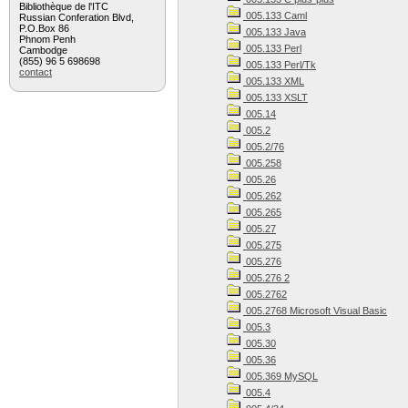
Bibliothèque de l'ITC
005.133 Caml
Russian Conferation Blvd,
P.O.Box 86
005.133 Java
Phnom Penh
005.133 Perl
Cambodge
(855) 96 5 698698
005.133 Perl/Tk
contact
005.133 XML
005.133 XSLT
005.14
005.2
005.2/76
005.258
005.26
005.262
005.265
005.27
005.275
005.276
005.276 2
005.2762
005.2768 Microsoft Visual Basic
005.3
005.30
005.36
005.369 MySQL
005.4