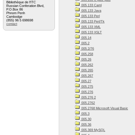
Bibliothèque de l'ITC
005.133 Caml
Russian Conferation Blvd,
P.O.Box 86
005.133 Java
Phnom Penh
005.133 Perl
Cambodge
(855) 96 5 698698
005.133 Perl/Tk
contact
005.133 XML
005.133 XSLT
005.14
005.2
005.2/76
005.258
005.26
005.262
005.265
005.267
005.27
005.275
005.276
005.276 2
005.2762
005.2768 Microsoft Visual Basic
005.3
005.30
005.36
005.369 MySQL