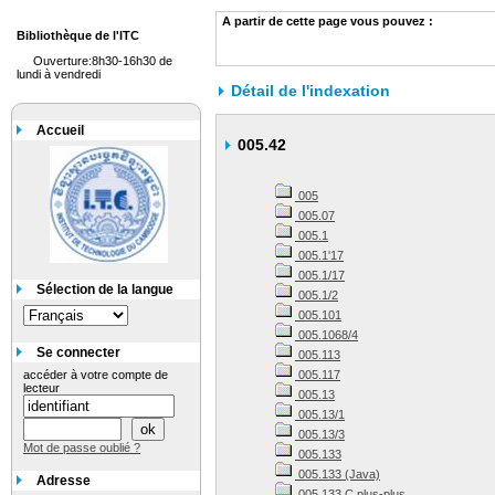
A partir de cette page vous pouvez :
Bibliothèque de l'ITC
Ouverture:8h30-16h30 de
lundi à vendredi
Détail de l'indexation
Accueil
005.42
005
005.07
005.1
005.1'17
005.1/17
Sélection de la langue
005.1/2
005.101
005.1068/4
Se connecter
005.113
accéder à votre compte de
005.117
lecteur
005.13
005.13/1
005.13/3
Mot de passe oublié ?
005.133
005.133 (Java)
Adresse
005.133 C plus-plus