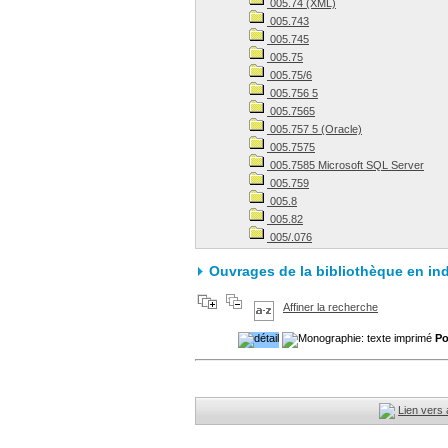
005.74 (XML)
005.743
005.745
005.75
005.75/6
005.756 5
005.7565
005.757 5 (Oracle)
005.7575
005.7585 Microsoft SQL Server
005.759
005.8
005.82
005/.076
Ouvrages de la bibliothèque en in
Affiner la recherche
Po
Lien vers 