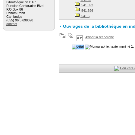
Bibliothèque de l'ITC
541.393
Russian Conferation Blvd,
P.O.Box 86
541.396
Phnom Penh
541.6
Cambodge
(855) 96 5 698698
contact
Ouvrages de la bibliothèque en in
Affiner la recherche
1.
Lien vers 