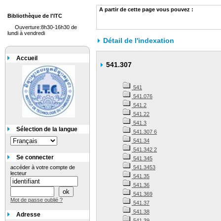
A partir de cette page vous pouvez :
Bibliothèque de l'ITC
Ouverture:8h30-16h30 de
lundi à vendredi
Détail de l'indexation
Accueil
541.307
541
541.076
541.2
541.22
541.3
Sélection de la langue
541.307 6
541.34
541.342 2
Se connecter
541.345
accéder à votre compte de
541.3453
lecteur
541.35
541.36
541.369
Mot de passe oublié ?
541.37
541.38
Adresse
541.39