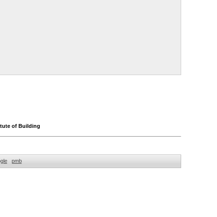
itute of Building
gle
pmb