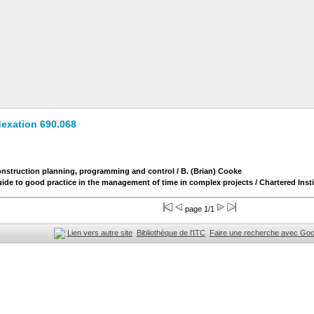
dexation 690.068
nstruction planning, programming and control
/ B. (Brian) Cooke
ide to good practice in the management of time in complex projects
/ Chartered Inst
page 1/1
Lien vers autre site
Bibliothèque de l'ITC
Faire une recherche avec Goo