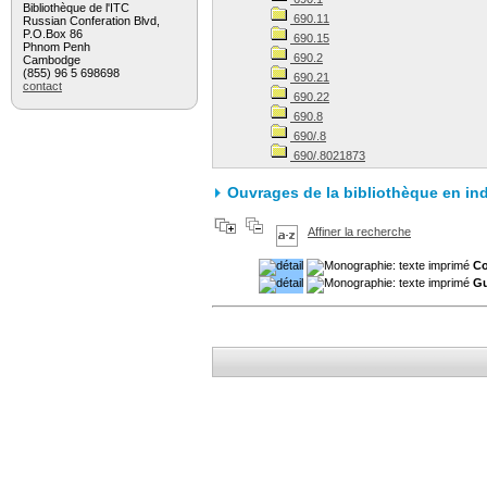
Bibliothèque de l'ITC
690.11
Russian Conferation Blvd,
P.O.Box 86
690.15
Phnom Penh
690.2
Cambodge
(855) 96 5 698698
690.21
contact
690.22
690.8
690/.8
690/.8021873
Ouvrages de la bibliothèque en in
Affiner la recherche
Co
Gu