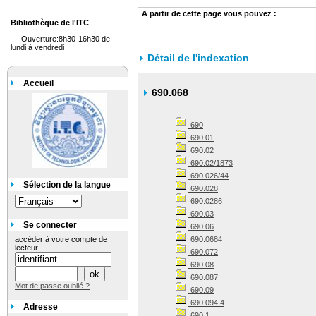
A partir de cette page vous pouvez :
Bibliothèque de l'ITC
Ouverture:8h30-16h30 de
lundi à vendredi
Détail de l'indexation
Accueil
690.068
690
690.01
690.02
690.02/1873
690.026/44
Sélection de la langue
690.028
690.0286
690.03
Se connecter
690.06
accéder à votre compte de
690.0684
lecteur
690.072
690.08
690.087
Mot de passe oublié ?
690.09
690.094 4
Adresse
690.1