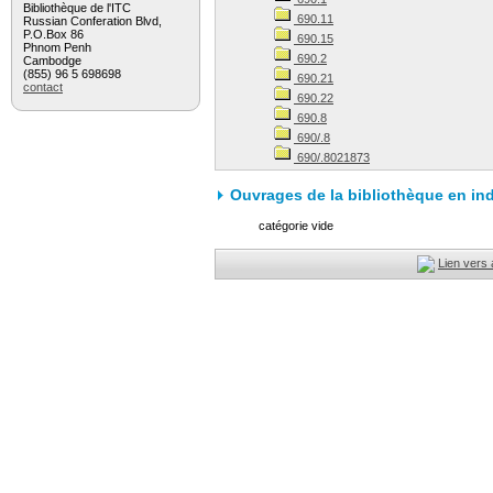
Bibliothèque de l'ITC
690.11
Russian Conferation Blvd,
P.O.Box 86
690.15
Phnom Penh
690.2
Cambodge
(855) 96 5 698698
690.21
contact
690.22
690.8
690/.8
690/.8021873
Ouvrages de la bibliothèque en in
catégorie vide
Lien vers 