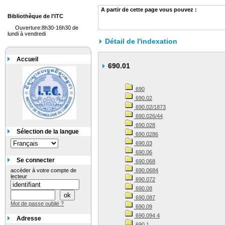
A partir de cette page vous pouvez :
Bibliothèque de l'ITC
Ouverture:8h30-16h30 de
lundi à vendredi
Détail de l'indexation
Accueil
690.01
690
690.02
690.02/1873
690.026/44
690.028
Sélection de la langue
690.0286
690.03
690.06
Se connecter
690.068
accéder à votre compte de
690.0684
lecteur
690.072
690.08
690.087
Mot de passe oublié ?
690.09
690.094 4
Adresse
690.1