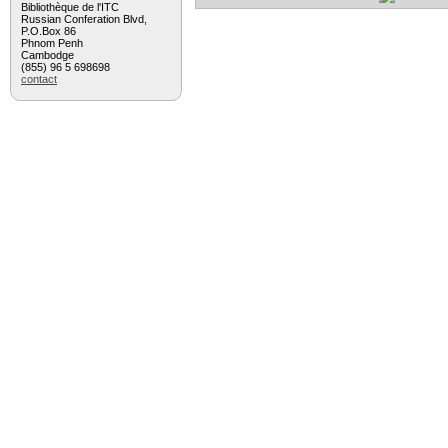
Bibliothèque de l'ITC
Russian Conferation Blvd,
P.O.Box 86
Phnom Penh
Cambodge
(855) 96 5 698698
contact