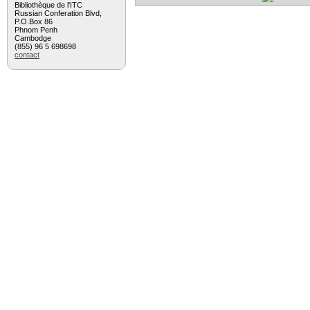
Bibliothèque de l'ITC
Russian Conferation Blvd,
P.O.Box 86
Phnom Penh
Cambodge
(855) 96 5 698698
contact