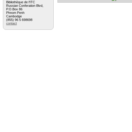
Bibliothèque de l'ITC
Russian Conferation Blvd,
P.O.Box 86
Phnom Penh
Cambodge
(855) 96 5 698698
contact