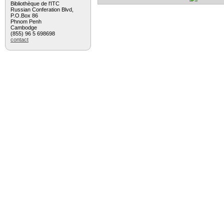
Bibliothèque de l'ITC
Russian Conferation Blvd,
P.O.Box 86
Phnom Penh
Cambodge
(855) 96 5 698698
contact