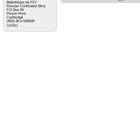
Bibliothèque de l'ITC
Russian Conferation Blvd,
P.O.Box 86
Phnom Penh
Cambodge
(855) 96 5 698698
contact