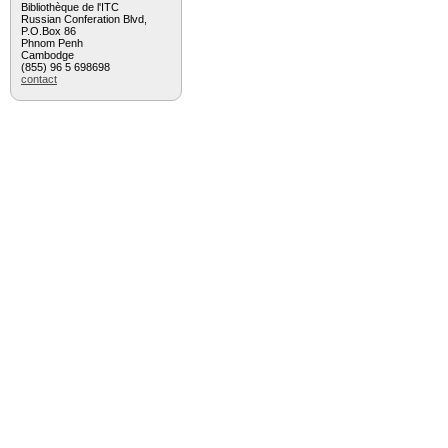
Bibliothèque de l'ITC
Russian Conferation Blvd,
P.O.Box 86
Phnom Penh
Cambodge
(855) 96 5 698698
contact