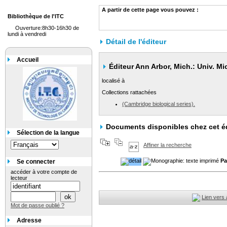
A partir de cette page vous pouvez :
Bibliothèque de l'ITC
Ouverture:8h30-16h30 de
lundi à vendredi
Détail de l'éditeur
Accueil
Éditeur Ann Arbor, Mich.: Univ. Mic
localisé à
Collections rattachées
(Cambridge biological series).
Documents disponibles chez cet é
Sélection de la langue
Affiner la recherche
Pa
Se connecter
accéder à votre compte de
lecteur
Lien vers 
Mot de passe oublié ?
Adresse